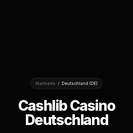
Startseite
/
Deutschland (DE)
Cashlib Casino
Deutschland