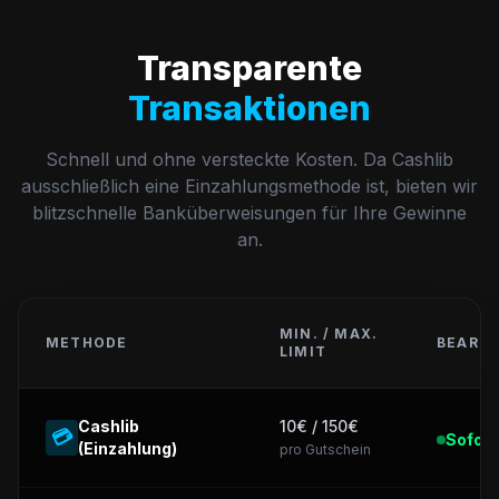
Transparente
Transaktionen
Schnell und ohne versteckte Kosten. Da Cashlib
ausschließlich eine Einzahlungsmethode ist, bieten wir
blitzschnelle Banküberweisungen für Ihre Gewinne
an.
MIN. / MAX.
METHODE
BEARBE
LIMIT
Cashlib
10€ / 150€
💳
Sofort
(Einzahlung)
pro Gutschein