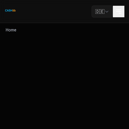
Zum Hauptinhalt springen
🇩🇪
Home